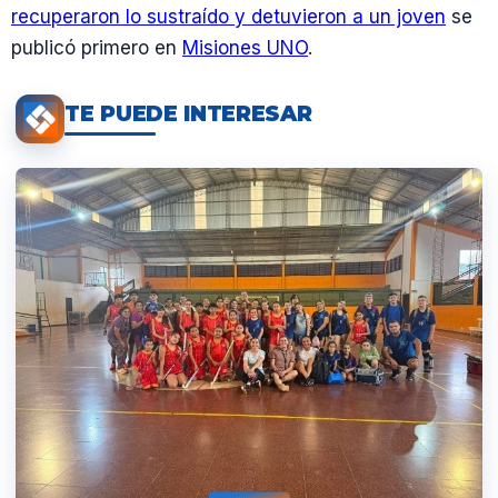
recuperaron lo sustraído y detuvieron a un joven
se
publicó primero en
Misiones UNO
.
TE PUEDE INTERESAR