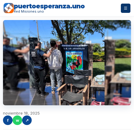
puertoesperanza.uno
☰
Red Misiones.uno
noviembre 18, 2025
f
w
↗