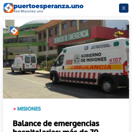
puertoesperanza.uno
☰
Red Misiones.uno