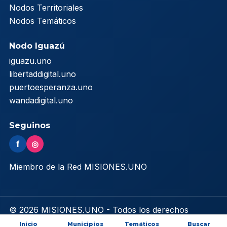
Nodos Territoriales
Nodos Temáticos
Nodo Iguazú
iguazu.uno
libertaddigital.uno
puertoesperanza.uno
wandadigital.uno
Seguinos
f
◎
Miembro de la Red MISIONES.UNO
© 2026 MISIONES.UNO - Todos los derechos
reservados
Inicio
Municipios
Temáticos
Buscar