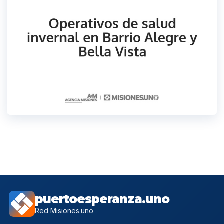
puertoesperanza.uno
Red Misiones.uno