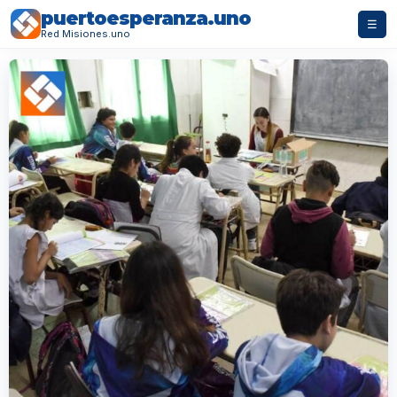
puertoesperanza.uno
☰
Red Misiones.uno