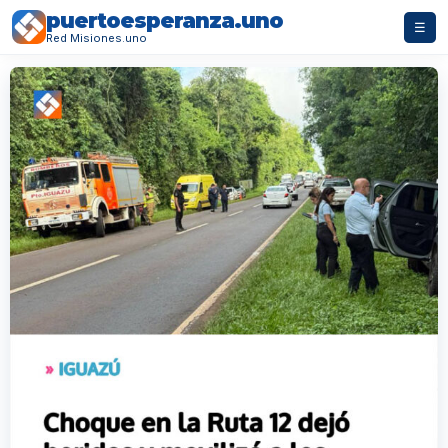
puertoesperanza.uno
☰
Red Misiones.uno