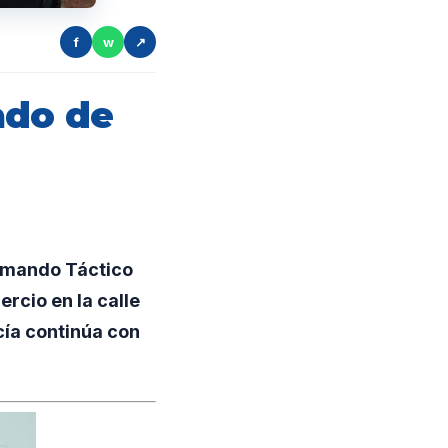
f
w
↗
ado de
Comando Táctico
rcio en la calle
cía continúa con