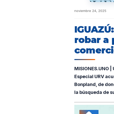
noviembre 24, 2025
IGUAZÚ:
robar a 
comerc
MISIONES.UNO | U
Especial URV acus
Bonpland, de dond
la búsqueda de su