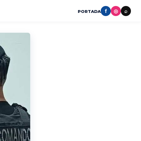
f
◎
⌕
PORTADA