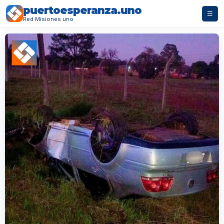
puertoesperanza.uno
☰
Red Misiones.uno