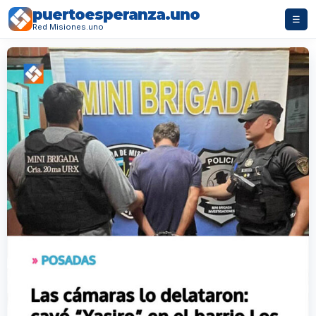
puertoesperanza.uno
☰
Red Misiones.uno