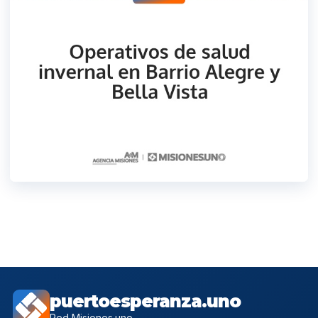
puertoesperanza.uno
Red Misiones.uno