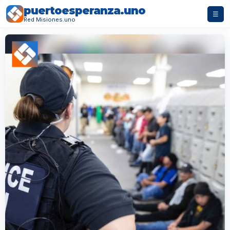
puertoesperanza.uno
☰
Red Misiones.uno