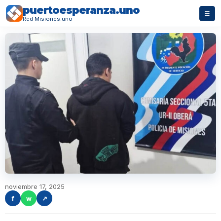
puertoesperanza.uno
☰
Red Misiones.uno
noviembre 17, 2025
f
w
↗