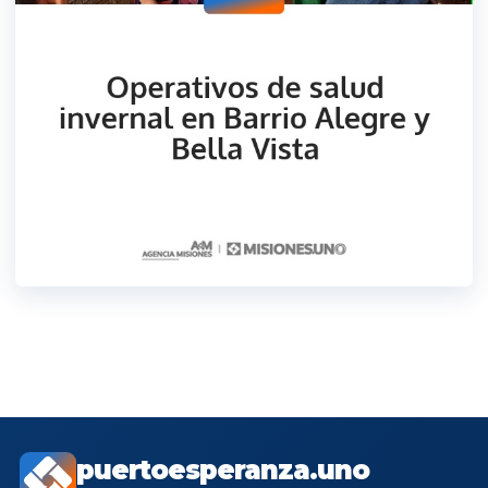
puertoesperanza.uno