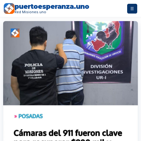
puertoesperanza.uno
☰
Red Misiones.uno