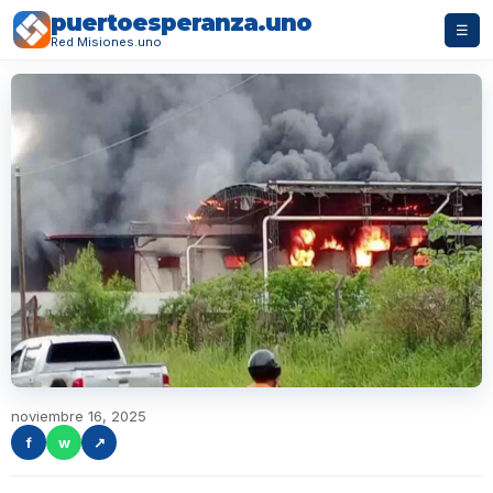
puertoesperanza.uno
☰
Red Misiones.uno
noviembre 16, 2025
f
w
↗