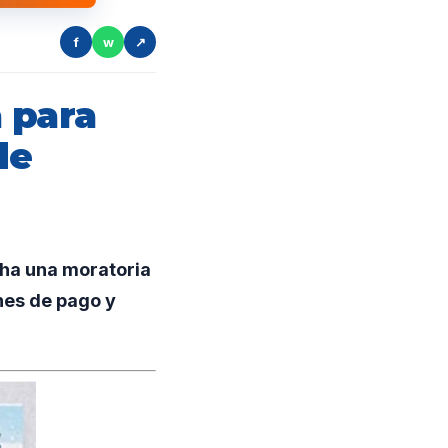
f
w
↗
 para
de
ha una moratoria
anes de pago y