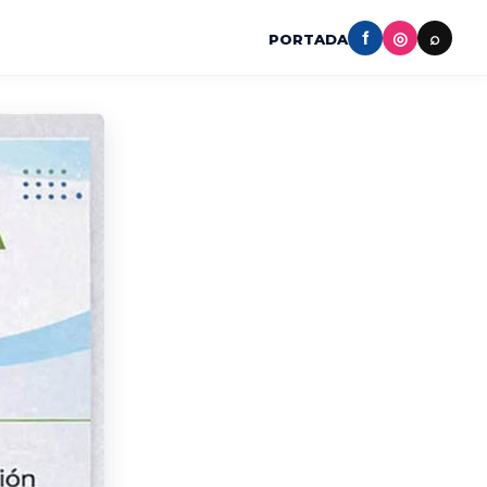
f
◎
⌕
PORTADA