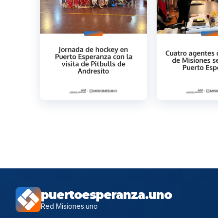
puertoesperanza.uno
Red Misiones.uno