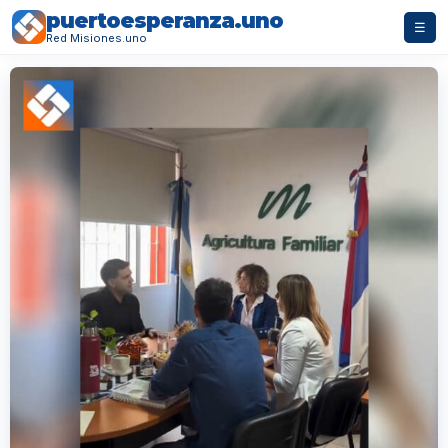
puertoesperanza.uno
☰
Red Misiones.uno