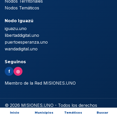
Nodos Territoriales
Nodos Temáticos
Nodo Iguazú
iguazu.uno
libertaddigital.uno
puertoesperanza.uno
wandadigital.uno
Seguinos
f
◎
Miembro de la Red MISIONES.UNO
© 2026 MISIONES.UNO - Todos los derechos
reservados
Inicio
Municipios
Temáticos
Buscar