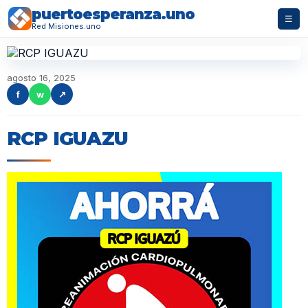
puertoesperanza.uno
☰
Red Misiones.uno
agosto 16, 2025
f
w
↗
RCP IGUAZU