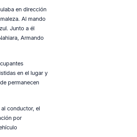
culaba en dirección
e maleza. Al mando
ul. Junto a él
 Nahiara, Armando
 ocupantes
stidas en el lugar y
onde permanecen
 al conductor, el
nción por
ehículo