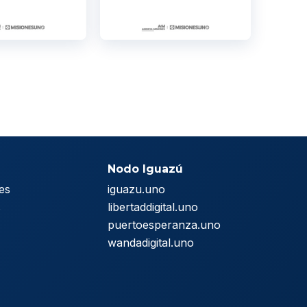
Nodo Iguazú
es
iguazu.uno
s
libertaddigital.uno
puertoesperanza.uno
wandadigital.uno