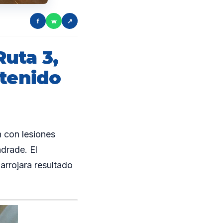
f
w
↗
uta 3,
etenido
 con lesiones
ndrade. El
arrojara resultado