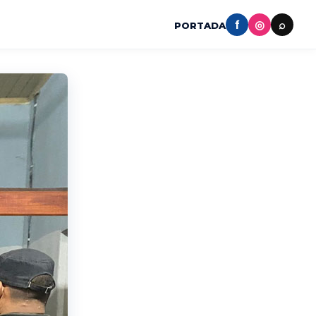
f
◎
⌕
PORTADA