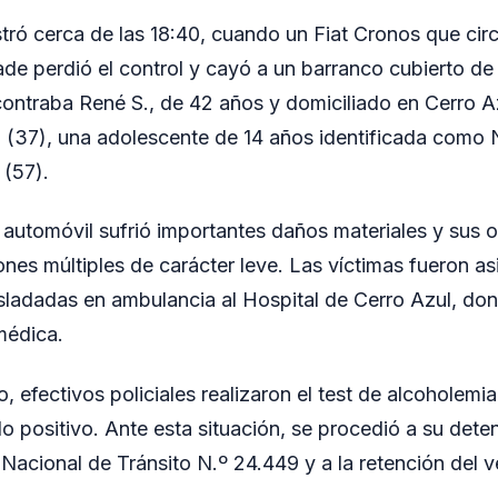
istró cerca de las 18:40, cuando un Fiat Cronos que cir
de perdió el control y cayó a un barranco cubierto d
contraba René S., de 42 años y domiciliado en Cerro Az
. (37), una adolescente de 14 años identificada como
 (57).
el automóvil sufrió importantes daños materiales y sus
ones múltiples de carácter leve. Las víctimas fueron asi
asladadas en ambulancia al Hospital de Cerro Azul, d
médica.
, efectivos policiales realizaron el test de alcoholemia
do positivo. Ante esta situación, se procedió a su dete
 Nacional de Tránsito N.º 24.449 y a la retención del v