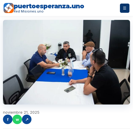
puertoesperanza.uno
☰
Red Misiones.uno
noviembre 21, 2025
f
w
↗