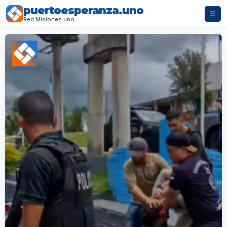
puertoesperanza.uno
☰
Red Misiones.uno