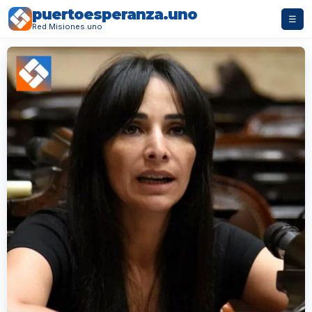
puertoesperanza.uno
☰
Red Misiones.uno