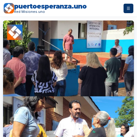
puertoesperanza.uno
☰
Red Misiones.uno