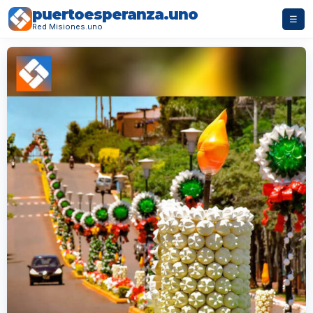
puertoesperanza.uno
☰
Red Misiones.uno