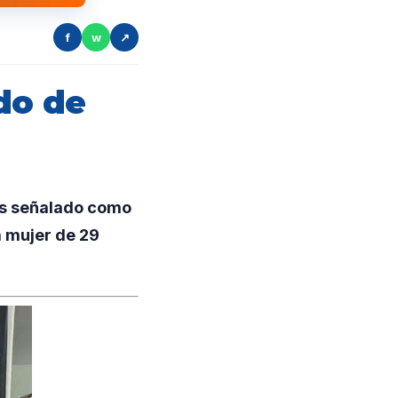
f
w
↗
do de
os señalado como
a mujer de 29