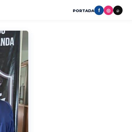
f
◎
⌕
PORTADA