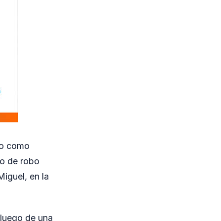
ido como
ho de robo
Miguel, en la
 luego de una