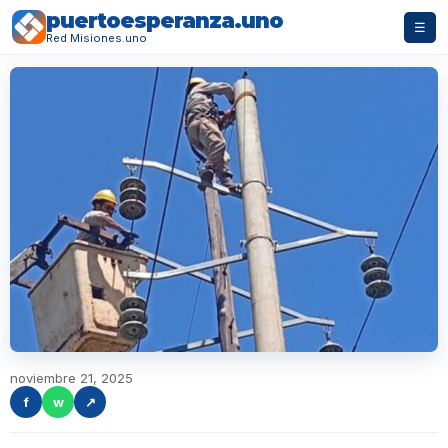
puertoesperanza.uno
☰
Red Misiones.uno
noviembre 21, 2025
f
w
↗