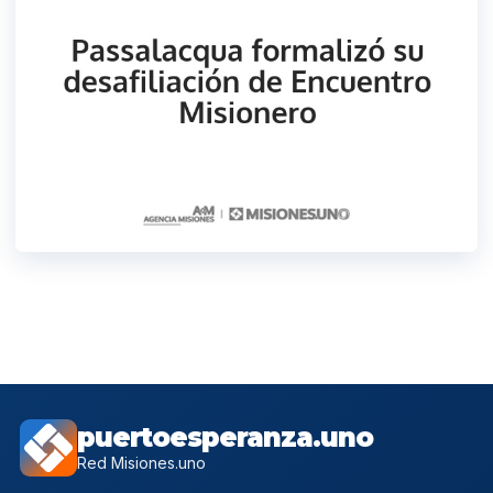
puertoesperanza.uno
Red Misiones.uno