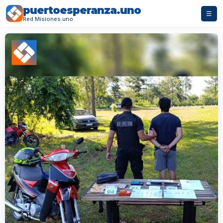
puertoesperanza.uno
☰
Red Misiones.uno