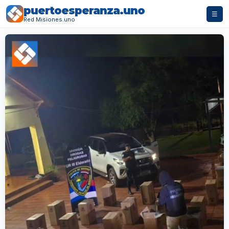
puertoesperanza.uno
☰
Red Misiones.uno