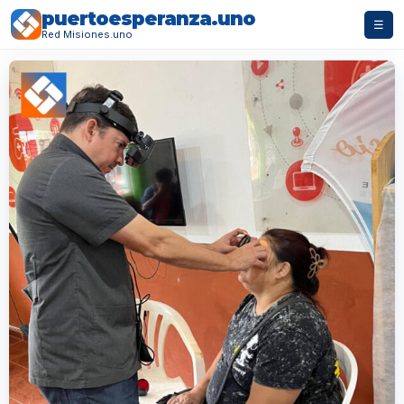
puertoesperanza.uno
☰
Red Misiones.uno