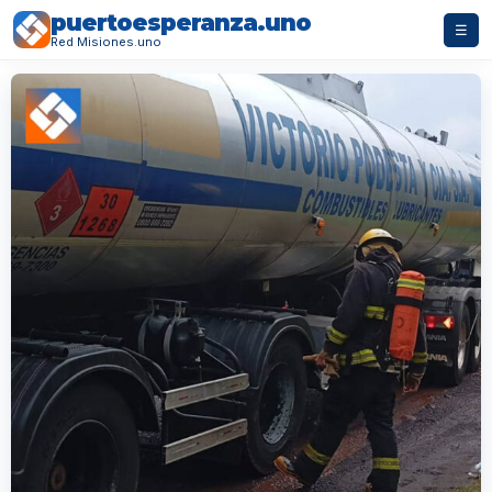
puertoesperanza.uno
☰
Red Misiones.uno