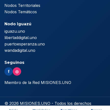
Nodos Territoriales
Nodos Temáticos
Nodo Iguazú
iguazu.uno
libertaddigital.uno
puertoesperanza.uno
wandadigital.uno
Seguinos
f
◎
Miembro de la Red MISIONES.UNO
© 2026 MISIONES.UNO - Todos los derechos
reservados