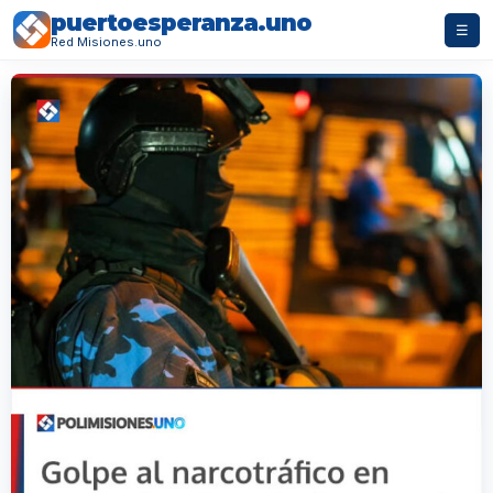
puertoesperanza.uno
☰
Red Misiones.uno