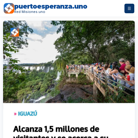
puertoesperanza.uno
☰
Red Misiones.uno