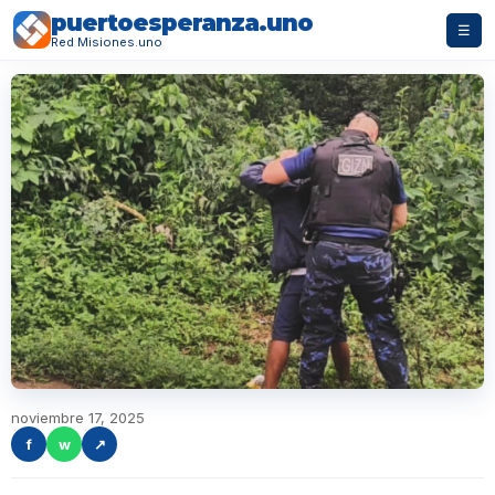
puertoesperanza.uno
☰
Red Misiones.uno
noviembre 17, 2025
f
w
↗