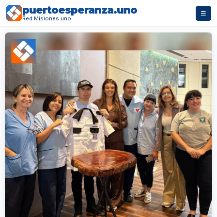
puertoesperanza.uno
☰
Red Misiones.uno