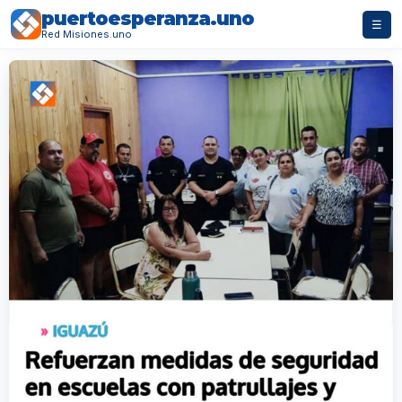
puertoesperanza.uno
☰
Red Misiones.uno