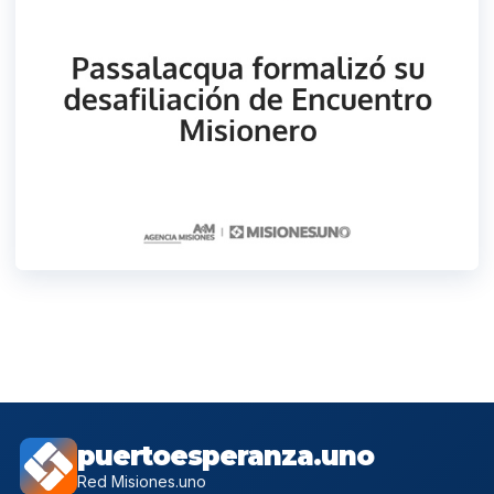
puertoesperanza.uno
Red Misiones.uno