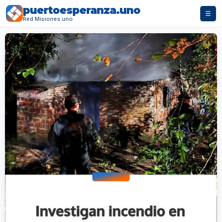
puertoesperanza.uno
☰
Red Misiones.uno