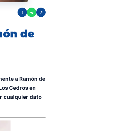
f
w
↗
món de
amente a Ramón de
 Los Cedros en
r cualquier dato