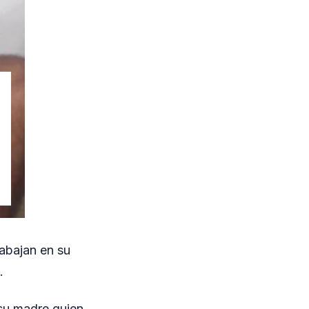
rabajan en su
.
 su madre quien