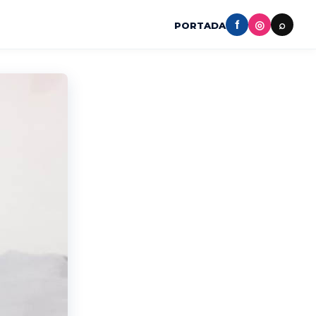
f
◎
⌕
PORTADA