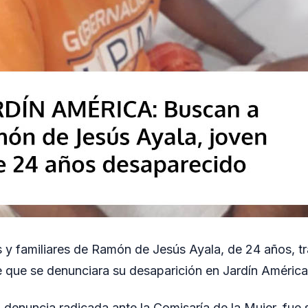
es y familiares de Ramón de Jesús Ayala, de 24 años, t
 que se denunciara su desaparición en Jardín América
 denuncia radicada ante la Comisaría de la Mujer, fue