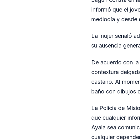
informó que el jov
mediodía y desde e
La mujer señaló a
su ausencia genera 
De acuerdo con la 
contextura delgada
castaño. Al moment
baño con dibujos d
La Policía de Misi
que cualquier inf
Ayala sea comunica
cualquier dependenc