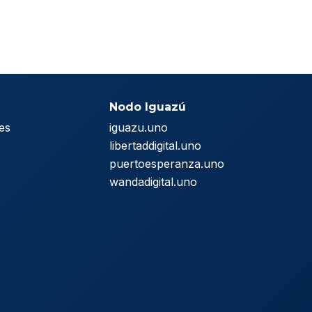
Nodo Iguazú
es
iguazu.uno
s
libertaddigital.uno
puertoesperanza.uno
wandadigital.uno