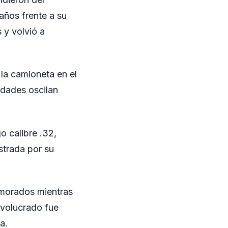
 años frente a su
 y volvió a
 la camioneta en el
edades oscilan
go calibre .32,
strada por su
emorados mientras
involucrado fue
a.