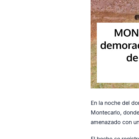
En la noche del dom
Montecarlo, donde
amenazado con un
El hecho se regist