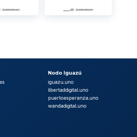
Nodo Iguazú
es
iguazu.uno
s
libertaddigital.uno
puertoesperanza.uno
wandadigital.uno