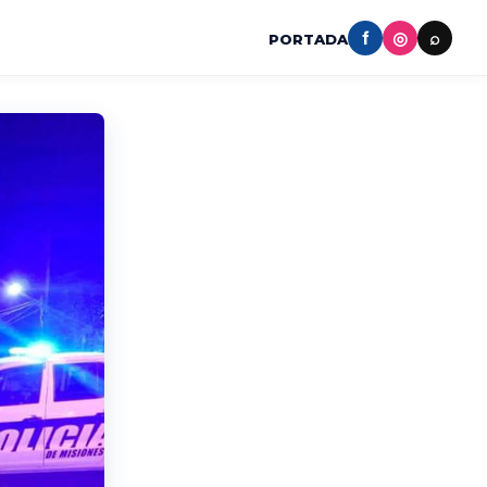
f
◎
⌕
PORTADA