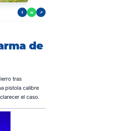
f
w
↗
arma de
erro tras
 pistola calibre
clarecer el caso.