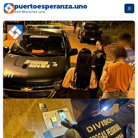
puertoesperanza.uno
☰
Red Misiones.uno