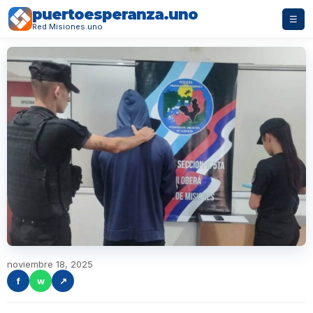
puertoesperanza.uno
☰
Red Misiones.uno
noviembre 18, 2025
f
w
↗