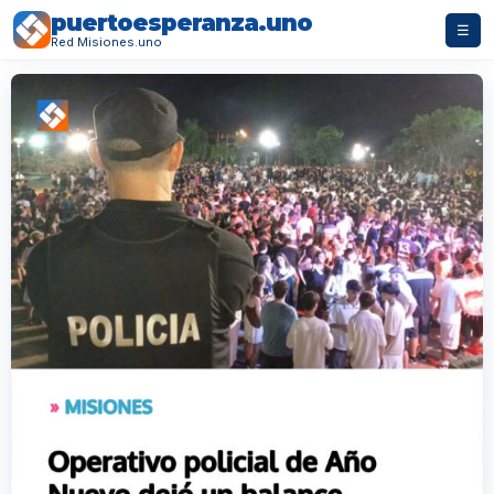
puertoesperanza.uno
☰
Red Misiones.uno