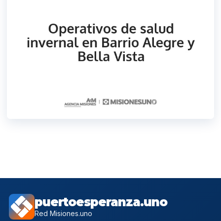
puertoesperanza.uno
Red Misiones.uno