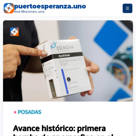
puertoesperanza.uno
☰
Red Misiones.uno