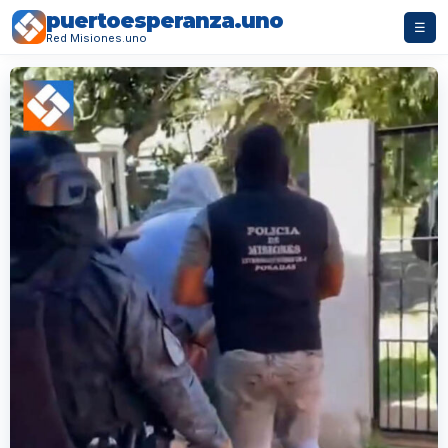
puertoesperanza.uno
☰
Red Misiones.uno