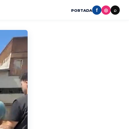
f
◎
⌕
PORTADA