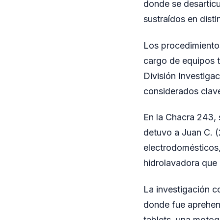
donde se desarticu
sustraídos en dist
Los procedimientos
cargo de equipos t
División Investiga
considerados clave
En la Chacra 243, 
detuvo a Juan C. (
electrodomésticos,
hidrolavadora que
La investigación c
donde fue aprehend
tablets, una motog