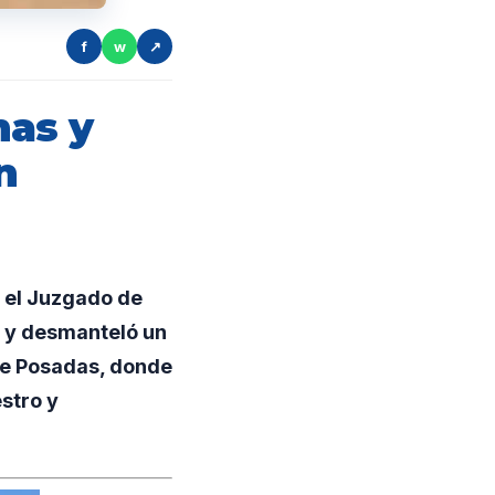
f
w
↗
mas y
n
 el Juzgado de
s y desmanteló un
de Posadas, donde
stro y