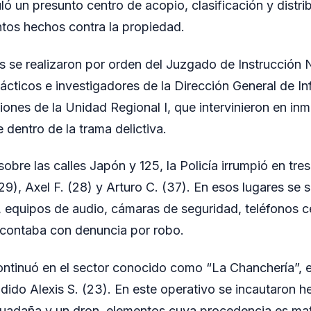
ló un presunto centro de acopio, clasificación y distri
intos hechos contra la propiedad.
 se realizaron por orden del Juzgado de Instrucción N
ácticos e investigadores de la Dirección General de Inf
ciones de la Unidad Regional I, que intervinieron en in
 dentro de la trama delictiva.
sobre las calles Japón y 125, la Policía irrumpió en tr
29), Axel F. (28) y Arturo C. (37). En esos lugares se 
 equipos de audio, cámaras de seguridad, teléfonos ce
 contaba con denuncia por robo.
ontinuó en el sector conocido como “La Chanchería”, 
ido Alexis S. (23). En este operativo se incautaron h
uadaña y un dron, elementos cuya procedencia es mate