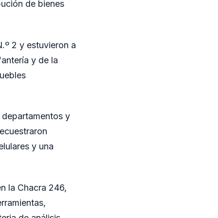
bución de bienes
.º 2 y estuvieron a
antería y de la
muebles
es departamentos y
secuestraron
lulares y una
en la Chacra 246,
erramientas,
ria de análisis