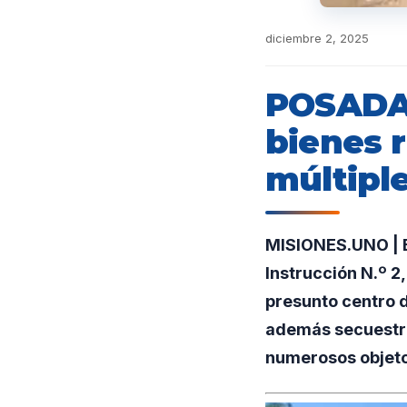
diciembre 2, 2025
POSADAS
bienes 
múltipl
MISIONES.UNO | E
Instrucción N.º 2
presunto centro 
además secuestró
numerosos objeto