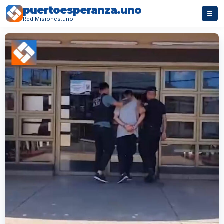
puertoesperanza.uno
☰
Red Misiones.uno