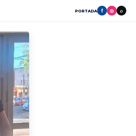
f
◎
⌕
PORTADA