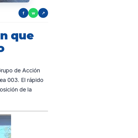
f
w
↗
en que
o
Grupo de Acción
nea 003. El rápido
posición de la