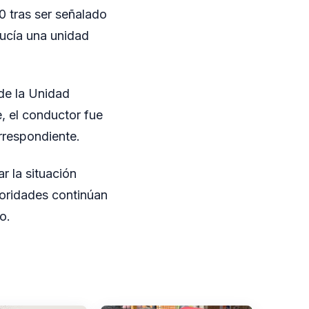
0 tras ser señalado
ducía una unidad
 de la Unidad
e, el conductor fue
orrespondiente.
r la situación
toridades continúan
o.