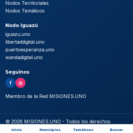
Nodos Territoriales
Nodos Temáticos
Nodo Iguazú
iguazu.uno
libertaddigital.uno
puertoesperanza.uno
wandadigital.uno
Seguinos
f
◎
Miembro de la Red MISIONES.UNO
© 2026 MISIONES.UNO - Todos los derechos
reservados
Inicio
Municipios
Temáticos
Buscar