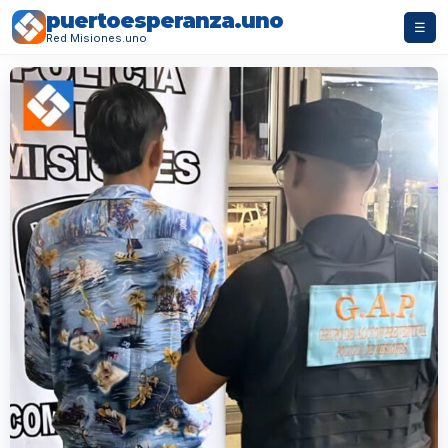
puertoesperanza.uno
☰
Red Misiones.uno