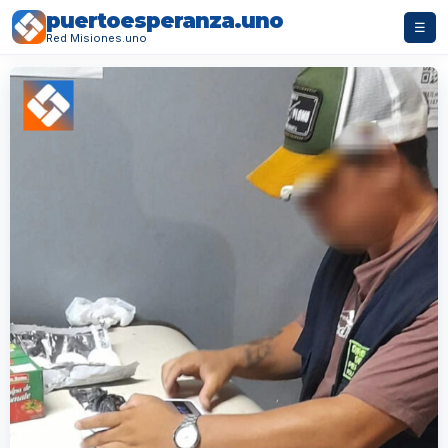
puertoesperanza.uno
☰
Red Misiones.uno