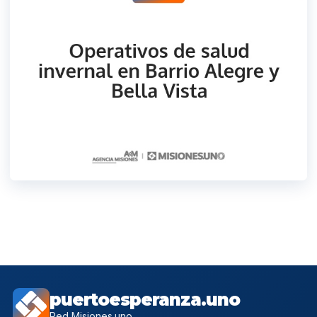
puertoesperanza.uno
Red Misiones.uno