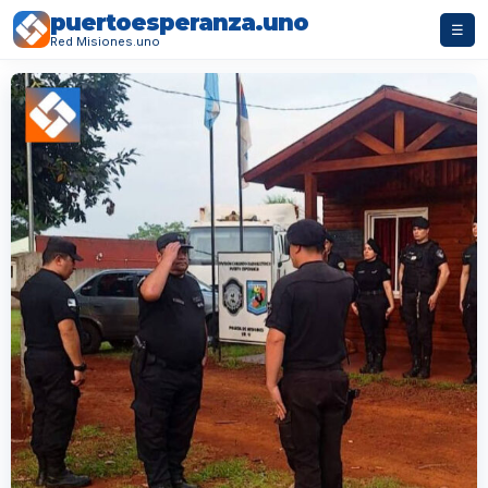
puertoesperanza.uno
☰
Red Misiones.uno