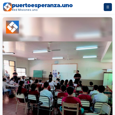
puertoesperanza.uno
☰
Red Misiones.uno