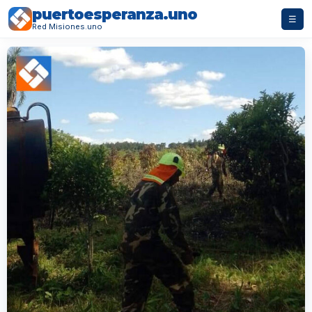
puertoesperanza.uno
☰
Red Misiones.uno