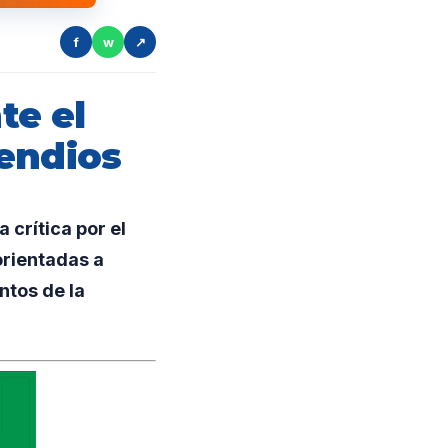
f
w
↗
te el
cendios
crítica por el
orientadas a
ntos de la