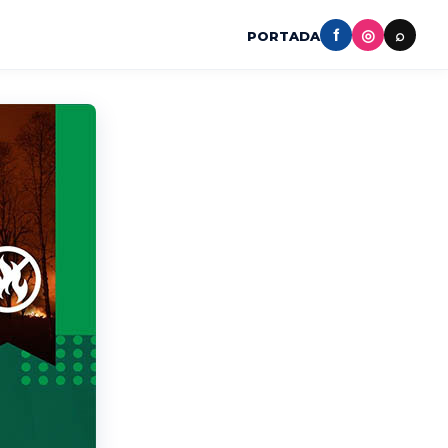
f
◎
⌕
PORTADA