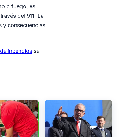
mo o fuego, es
ravés del 911. La
es y consecuencias
de incendios
se