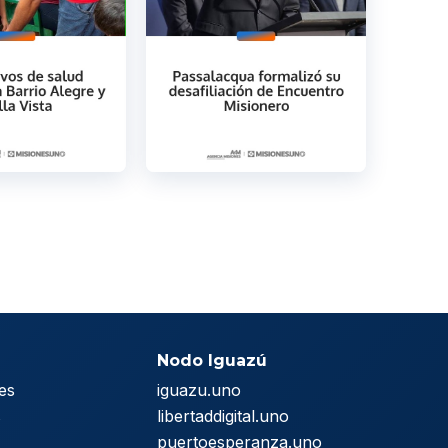
Nodo Iguazú
es
iguazu.uno
s
libertaddigital.uno
puertoesperanza.uno