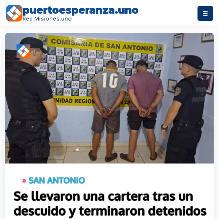
puertoesperanza.uno
☰
Red Misiones.uno