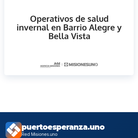
puertoesperanza.uno
Red Misiones.uno